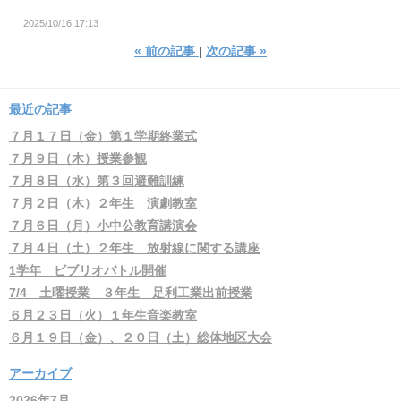
2025/10/16 17:13
«
前の記事
次の記事
»
最近の記事
７月１７日（金）第１学期終業式
７月９日（木）授業参観
７月８日（水）第３回避難訓練
７月２日（木）２年生 演劇教室
７月６日（月）小中公教育講演会
７月４日（土）２年生 放射線に関する講座
1学年 ビブリオバトル開催
7/4 土曜授業 ３年生 足利工業出前授業
６月２３日（火）１年生音楽教室
６月１９日（金）、２０日（土）総体地区大会
アーカイブ
2026年7月