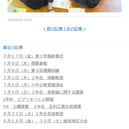
2025/04/10 18:24
«
前の記事
次の記事
»
最近の記事
７月１７日（金）第１学期終業式
７月９日（木）授業参観
７月８日（水）第３回避難訓練
７月２日（木）２年生 演劇教室
７月６日（月）小中公教育講演会
７月４日（土）２年生 放射線に関する講座
1学年 ビブリオバトル開催
7/4 土曜授業 ３年生 足利工業出前授業
６月２３日（火）１年生音楽教室
６月１９日（金）、２０日（土）総体地区大会