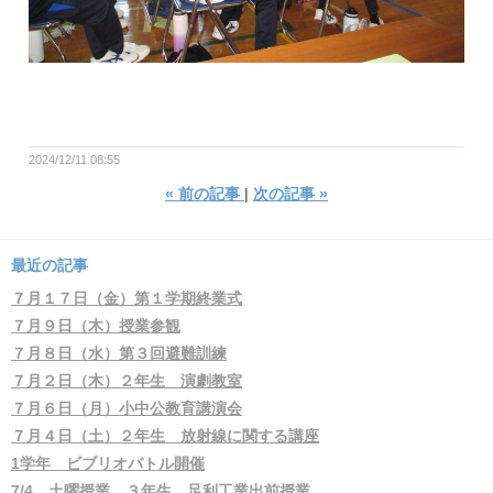
2024/12/11 08:55
«
前の記事
次の記事
»
最近の記事
７月１７日（金）第１学期終業式
７月９日（木）授業参観
７月８日（水）第３回避難訓練
７月２日（木）２年生 演劇教室
７月６日（月）小中公教育講演会
７月４日（土）２年生 放射線に関する講座
1学年 ビブリオバトル開催
7/4 土曜授業 ３年生 足利工業出前授業