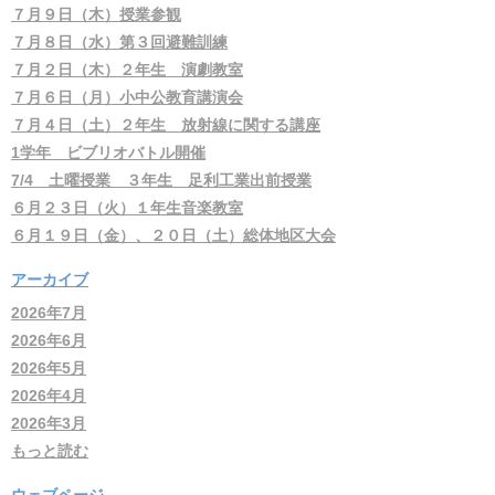
７月９日（木）授業参観
７月８日（水）第３回避難訓練
７月２日（木）２年生 演劇教室
７月６日（月）小中公教育講演会
７月４日（土）２年生 放射線に関する講座
1学年 ビブリオバトル開催
7/4 土曜授業 ３年生 足利工業出前授業
６月２３日（火）１年生音楽教室
６月１９日（金）、２０日（土）総体地区大会
アーカイブ
2026年7月
2026年6月
2026年5月
2026年4月
2026年3月
もっと読む